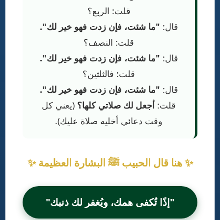
قلت: الربع؟
قال:
"ما شئت، فإن زدت فهو خير لك".
قلت: النصف؟
قال:
"ما شئت، فإن زدت فهو خير لك".
قلت: فالثلثين؟
قال:
"ما شئت، فإن زدت فهو خير لك".
قلت:
أجعل لك صلاتي كلها؟
(يعني كل
وقت دعائي أخليه صلاة عليك).
✨ هنا قال الحبيب ﷺ البشارة العظيمة ✨
"إذًا تُكفى همك، ويُغفر لك ذنبك"