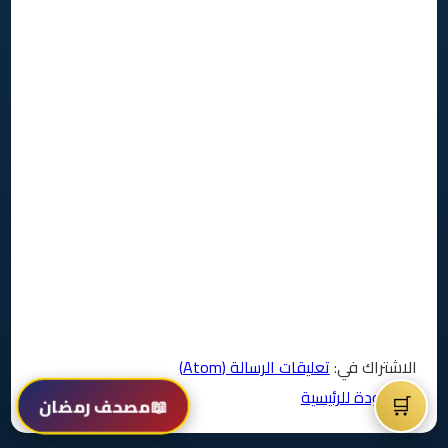
الاشتراك في:
تعليقات الرسالة (Atom)
⬅️ العودة للرئيسية
🛒
📖
مصحف رمضان